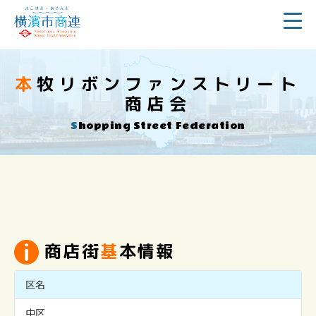
本牧リボンファンストリート
商店会
Shopping Street Federation
商店街
基
本情報
区名
中区